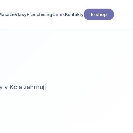
Masáže
Vlasy
Franchising
Ceník
Kontakty
E-shop
 v Kč a zahrnují