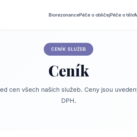
Biorezonance
Péče o obličej
Péče o tělo
CENÍK SLUŽEB
Ceník
ed cen všech našich služeb. Ceny jsou uvedeny
DPH.