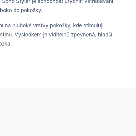
e Sono Styler je schopnost urychlit vstřebávání
uboko do pokožky.
í na hluboké vrstvy pokožky, kde stimulují
stinu. Výsledkem je viditelně zpevněná, hladší
ožka.