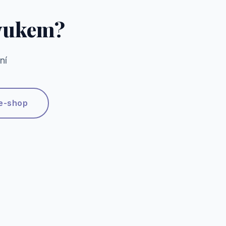
zvukem?
ní
 e-shop