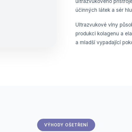
ultrazvukového přístroj
účinných látek a sér hl
Ultrazvukové vlny působ
produkci kolagenu a ela
a mladší vypadající pok
VÝHODY OŠETŘENÍ