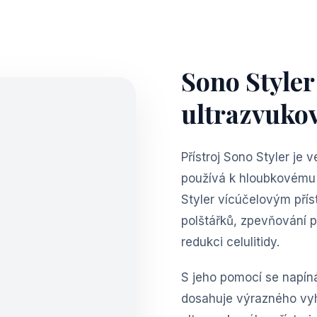
Sono Styler
ultrazvuko
Přístroj Sono Styler je 
používá k hloubkovému 
Styler vícúčelovým přís
polštářků, zpevňování p
redukci celulitidy.
S jeho pomocí se napín
dosahuje výrazného vyh