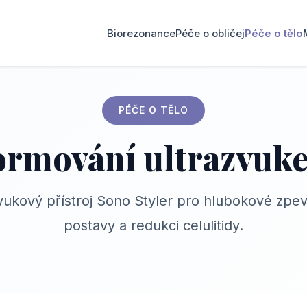
Biorezonance
Péče o obličej
Péče o tělo
PÉČE O TĚLO
ormování ultrazvuk
vukový přístroj Sono Styler pro hlubokové zpev
postavy a redukci celulitidy.