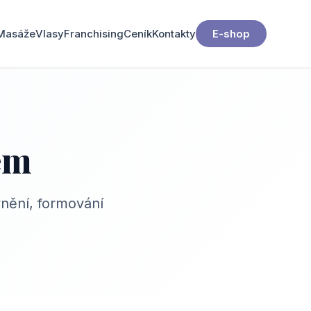
Masáže
Vlasy
Franchising
Ceník
Kontakty
E-shop
em
nění, formování