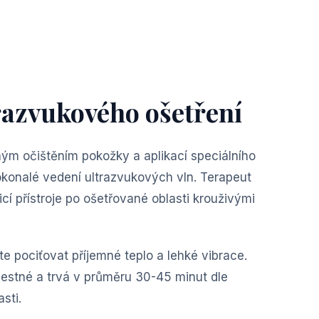
razvukového ošetření
ným očištěním pokožky a aplikací speciálního
okonalé vedení ultrazvukových vln. Terapeut
cí přístroje po ošetřované oblasti krouživými
 pociťovat příjemné teplo a lehké vibrace.
lestné a trvá v průměru 30-45 minut dle
sti.