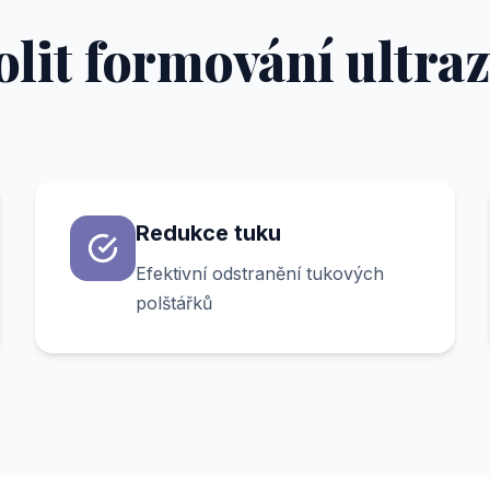
olit formování ultr
Redukce tuku
Efektivní odstranění tukových
polštářků