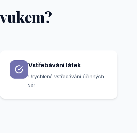
azvukem?
Vstřebávání látek
Urychlené vstřebávání účinných
sér