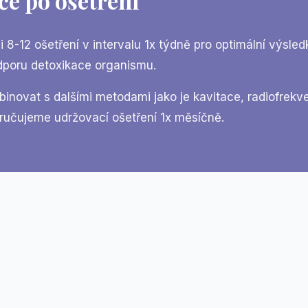
če po ošetření
 8-12 ošetření v intervalu 1x týdně pro optimální výsle
dporu detoxikace organismu.
binovat s dalšími metodami jako je kavitace, radiofrek
ručujeme udržovací ošetření 1x měsíčně.