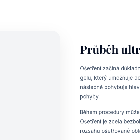
Průběh ult
Ošetření začíná důklad
gelu, který umožňuje d
následně pohybuje hlavi
pohyby.
Během procedury můžete
Ošetření je zcela bezbo
rozsahu ošetřované obla