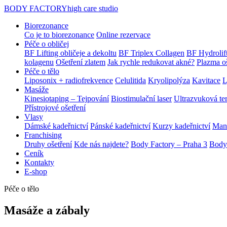
BODY FACTORY
high care studio
Biorezonance
Co je to biorezonance
Online rezervace
Péče o obličej
BF Lifting obličeje a dekoltu
BF Triplex Collagen
BF Hydrolif
kolagenu
Ošetření zlatem
Jak rychle redukovat akné?
Plazma oš
Péče o tělo
Liposonix + radiofrekvence
Celulitida
Kryolipolýza
Kavitace
L
Masáže
Kinesiotaping – Tejpování
Biostimulační laser
Ultrazvuková te
Přístrojové ošetření
Vlasy
Dámské kadeřnictví
Pánské kadeřnictví
Kurzy kadeřnictví
Mani
Franchising
Druhy ošetření
Kde nás najdete?
Body Factory – Praha 3
Body
Ceník
Kontakty
E-shop
Péče o tělo
Masáže a zábaly