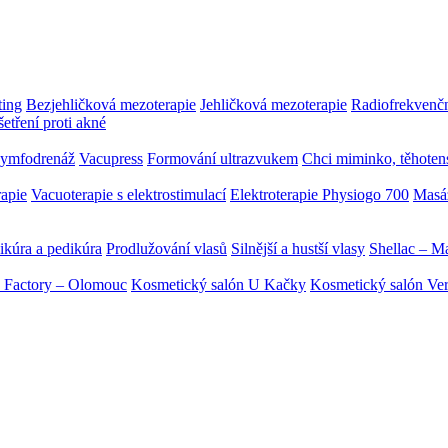
ting
Bezjehličková mezoterapie
Jehličková mezoterapie
Radiofrekvenční
etření proti akné
ymfodrenáž
Vacupress
Formování ultrazvukem
Chci miminko, těhoten
rapie
Vacuoterapie s elektrostimulací
Elektroterapie Physiogo 700
Masá
kúra a pedikúra
Prodlužování vlasů
Silnější a hustší vlasy
Shellac – M
 Factory – Olomouc
Kosmetický salón U Kačky
Kosmetický salón Ve