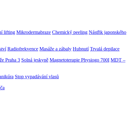
 lifting
Mikrodermabraze
Chemický peeling
Nástřik japonského
ství
Radiofrekvence
Masáže a zábaly
Hubnutí
Trvalá depilace
že Praha 3
Solná jeskyně
Magnetoterapie Physiogo 700I
MDT –
anikúra
Stop vypadávání vlasů
rča