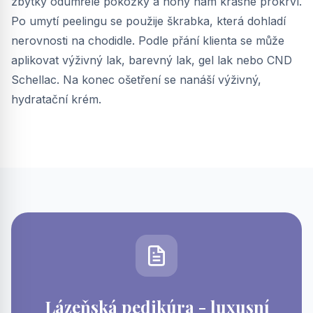
zbytky odumřelé pokožky a nohy nám krásné prokrví.
Po umytí peelingu se použije škrabka, která dohladí
nerovnosti na chodidle. Podle přání klienta se může
aplikovat výživný lak, barevný lak, gel lak nebo CND
Schellac. Na konec ošetření se nanáší výživný,
hydratační krém.
Lázeňská pedikúra - luxusní